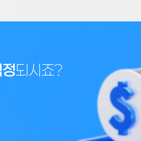
걱정
되시죠?